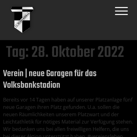
Tag:
28. Oktober 2022
Verein | neue Garagen für das
Volksbankstadion
Bereits vor 14 Tagen haben auf unserer Platzanlage fünf
neue Garagen ihren Platz gefunden. U.a. sollen die
neuen Räumlichkeiten unserem Platzwart und der
Leichtathletik für nötiges Material zur Verfügung stehen.
Wir bedanken uns bei allen freiwilligen Helfern, die uns
bei dieser Aktion unterstützt haben. #vereiensleben