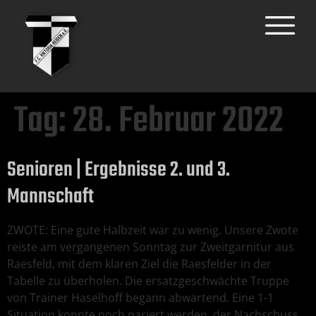
Tag:
28. Februar 2022
Senioren | Ergebnisse 2. und 3.
Mannschaft
ZWOTE: Eine gute Halbzeit war zu wenig. Unsere Zwote
reiste am vergangenen Sonntag zur Zweitgarnitur aus
Raesfeld, mit dem klaren Ziel die Raesfelder in der
Tabelle zu überholen. Die ersatzgeschwächte Truppe
von Trainer Haselhoff begann abwartend. Eine 1-1
Situation konnte noch pariert werden, der Nachschuss