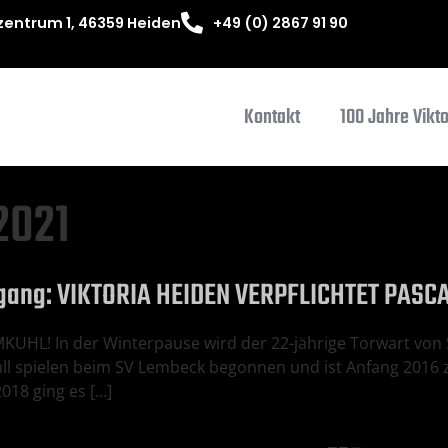
entrum 1, 46359 Heiden
+49 (0) 2867 91 90
Kontakt
100 Jahre Vikt
2021
zugang: VIKTORIA HEIDEN VERPFLICHTET PAS
HL! In der Winterpause wird der 22-jährige Torwart von 
all spielen beim SV Lembeck begonnen und ist Anfang 2016 
18 ging es […]