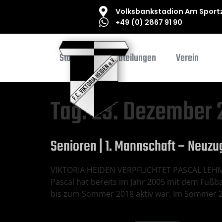
Volksbankstadion Am Sportz
+49 (0) 2867 91 90
Startseite
Abteilungen
Verein
Tag:
23. Dezember 
Senioren | 1. Mannschaft – Neu
VIKTORIA HEIDEN VERPFLICHTET PASCAL LEHMKU
Pascal hat bereits im Jahr 2005 mit dem Fußb
bis zum Sommer 2018 aktiv war. Im Sommer 20