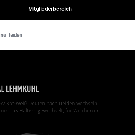
Mitgliederbereich
oria Heiden
CAL LEHMKUHL
SV Rot-Weiß Deuten nach Heiden wechseln.
zum TuS Haltern gewechselt, für Welchen er