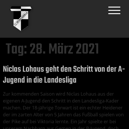
Tag:
28. März 2021
Niclas Lohaus geht den Schritt von der A-
Jugend in die Landesliga
Zur kommenden Saison wird Niclas Lohaus aus der
eigenen A-Jugend den Schritt in den Landesliga-Kader
machen. Der 18-jährige Torwart ist ein echter Heidener
der im zarten Alter von 5 Jahren das Fußball spielen von
der Pike auf bei Viktoria lernte. Ein Jahr spielte er bei
unserem Nachbarn aus Gemen in der B-Jugend, doch