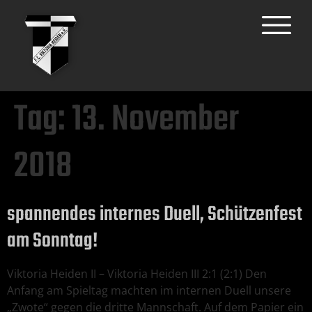
Tag:
13. November
2018
spannendes internes Duell, Schützenfest
am Sonntag!
Viktoria Heiden II – Viktoria Heiden III 2:1 (2:1) Den
Anfang am Spieltag machten im internen Duell unsere
„Zwote“ gegen die dritte Mannschaft. Auf dem Papier ein