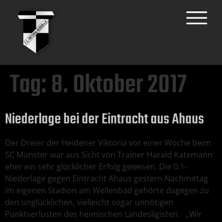
Tag:
8. Oktober 2017
Niederlage bei der Eintracht aus Ahaus
Der Dreier der Heidener Viktoria vor einer Woche beim
SC Münster war aus Sicht von Trainer Harald Katemann
eher ein sehr glücklicher Erfolg gewesen. Die 0:1-
Niederlage gegen Eintracht Ahaus gestern Nachmittag
im eigenen Stadion am Wellenbad gehörte dagegen zu
den unglücklichen, vielleicht sogar unnötigen
Punktverlusten des heimischen Landesligisten. „Wir