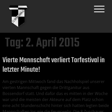
Tag:
2. April 2015
Vierte Mannschaft verliert Torfestival in
letzter Minute!
Am gestrigen Mittwoch fand das Nachholspiel unserer
vierten Mannschaft gegen die Drittganitur aus
Bossendorf statt. Und dafür das es mitten in der Woche
war und die meisten der Akteure auf dem Platz schon
eine acht Stundenschicht hinter sich hatten legten beide
Mannschaften los wie die Feuerwehr. Die 8 Zuschauer