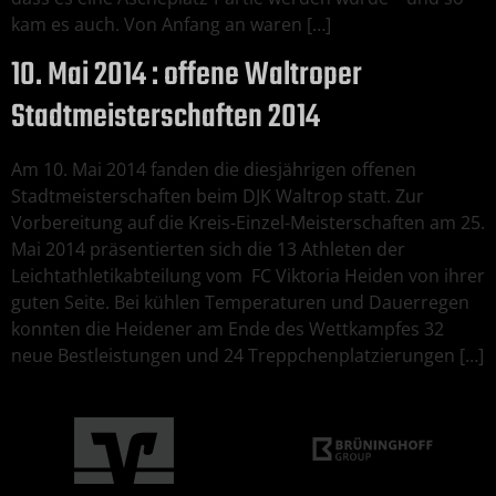
kam es auch. Von Anfang an waren […]
10. Mai 2014 : offene Waltroper
Stadtmeisterschaften 2014
Am 10. Mai 2014 fanden die diesjährigen offenen
Stadtmeisterschaften beim DJK Waltrop statt. Zur
Vorbereitung auf die Kreis-Einzel-Meisterschaften am 25.
Mai 2014 präsentierten sich die 13 Athleten der
Leichtathletikabteilung vom FC Viktoria Heiden von ihrer
guten Seite. Bei kühlen Temperaturen und Dauerregen
konnten die Heidener am Ende des Wettkampfes 32
neue Bestleistungen und 24 Treppchenplatzierungen […]