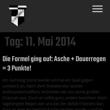
Tag:
11. Mai 2014
Die Formel ging auf: Asche + Dauerregen
= 3 Punkte!
Am Samstag stand wieder einmal ein Spiel gegen
Lembeck an. Nach dem Debakel des letzten
Aufeinandertreffens rechneten wir uns keine großen
Chancen aus. Doch es sollte ganz anders kommen: Nach
tagelangem Regen war uns bei der Abfahrt bereits klar,
dass es eine Ascheplatz-Partie werden würde – und so