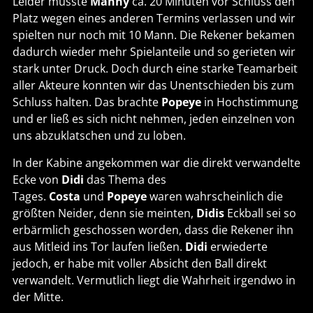
Leider musste
Manny
ca. 20 Minuten vor Schluss den
Platz wegen eines anderen Termins verlassen und wir
spielten nur noch mit 10 Mann. Die Rekener bekamen
dadurch wieder mehr Spielanteile und so gerieten wir
stark unter Druck. Doch durch eine starke Teamarbeit
aller Akteure konnten wir das Unentschieden bis zum
Schluss halten. Das brachte
Popeye
in Hochstimmung
und er ließ es sich nicht nehmen, jeden einzelnen von
uns abzuklatschen und zu loben.
In der Kabine angekommen war die direkt verwandelte
Ecke von
Didi
das Thema des
Tages.
Costa
und
Popeye
waren wahrscheinlich die
größten Neider, denn sie meinten,
Didis
Eckball sei so
erbärmlich geschossen worden, dass die Rekener ihn
aus Mitleid ins Tor laufen ließen.
Didi
erwiederte
jedoch, er habe mit voller Absicht den Ball direkt
verwandelt. Vermutlich liegt die Wahrheit irgendwo in
der Mitte.