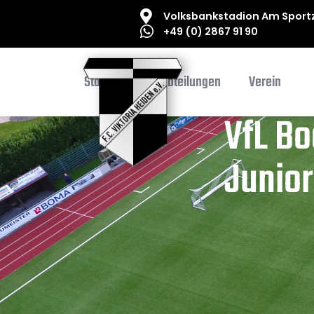
Volksbankstadion Am Sportz
+49 (0) 2867 91 90
Startseite
Abteilungen
Verein
VfL Bo
Junior