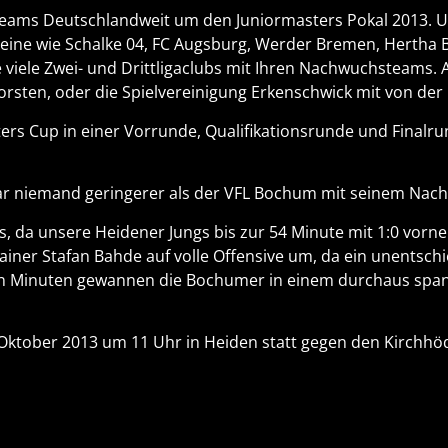
Teams Deutschlandweit um den Juniormasters Pokal 2013. U
eine wie Schalke 04, FC Augsburg, Werder Bremen, Hertha 
 viele Zwei- und Drittligaclubs mit Ihren Nachwuchsteams.
sten, oder die Spielvereinigung Erkenschwick mit von der 
ters Cup in einer Vorrunde, Qualifikationsrunde und Finalr
r niemand geringerer als der VFL Bochum mit seinem Nac
, da unsere Heidener Jungs bis zur 54 Minute mit 1:0 vorn
Trainer Stafan Bahde auf volle Offensive um, da ein unents
zten Minuten gewannen die Bochumer in einem durchaus s
 Oktober 2013 um 11 Uhr in Heiden statt gegen den Kirchhö