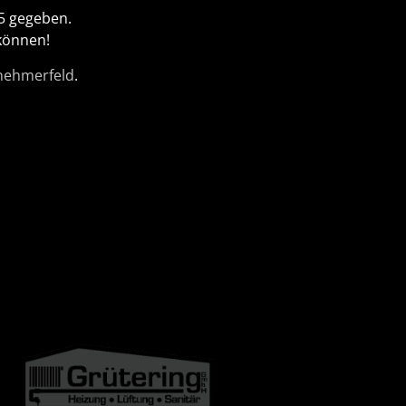
5 gegeben.
können!
lnehmerfeld
.