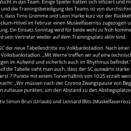
ucht in das Team. Einige Spieler hatten sich infiziert und 
nd die Trainingsbeteiligung des Teams ist von durchschnitt
t es, dass Timo Gremme und Leon Harke kurz vor der Rückke
ockum-Hövel im Februar einen Muskelfaserriss zugezogen u
ng. Ein Einsatz Sonntag wird für beide wohl zu früh komm
d sein Vertreter wieder auf dem Trainingsplatz aktiv sind.
 der neue Tabellendritte ins Volkbankstadion. Nach eine
 Volksbankstadion. „Mit Werne treffen wir auf eine technisc
 Siegen im Aufwind und sicherlich auch im Rhythmus befind
uf die Tabelle sieht man auch, dass der SC auswärts starke 
erst 7 Punkte mit einem Torverhältnis von 10:25 erzielt w
 macht: „Wir müssen nach der Corona Zwangspause von Begi
len zuhause punkten, um den Abstand zu den Abstiegsplätze
tiv Simon Brun (Urlaub) und Lennard Blits (Muskelfaserriss)