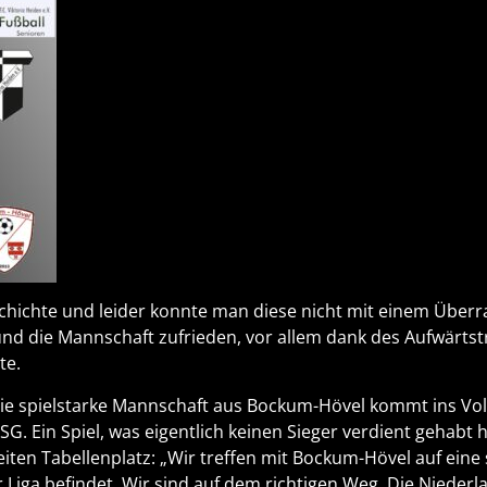
chichte und leider konnte man diese nicht mit einem Über
und die Mannschaft zufrieden, vor allem dank des Aufwärts
te.
Die spielstarke Mannschaft aus Bockum-Hövel kommt ins Vol
 SG. Ein Spiel, was eigentlich keinen Sieger verdient gehabt
en Tabellenplatz: „Wir treffen mit Bockum-Hövel auf eine s
 Liga befindet. Wir sind auf dem richtigen Weg. Die Niederl