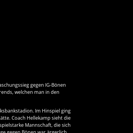
raschungssieg gegen IG-Bönen
trends, welchen man in den
ksbankstadion. Im Hinspiel ging
 hätte. Coach Hellekamp sieht die
pielstarke Mannschaft, die sich
age gegen Bönen war ärgerlich,