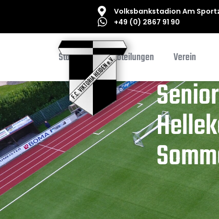
Volksbankstadion Am Sportz
+49 (0) 2867 91 90
Startseite
Abteilungen
Verein
Senior
Hellek
Somme