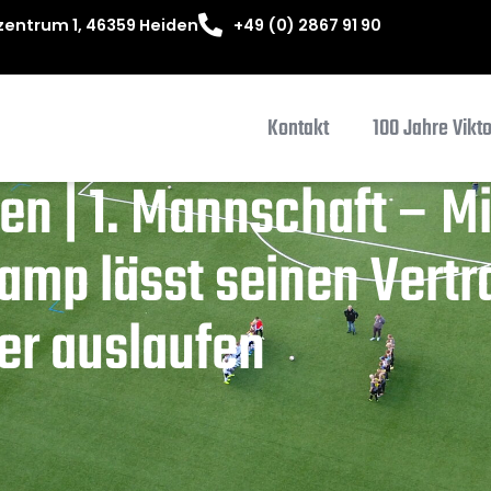
entrum 1, 46359 Heiden
+49 (0) 2867 91 90
Kontakt
100 Jahre Vikt
en | 1. Mannschaft – M
amp lässt seinen Vertr
r auslaufen