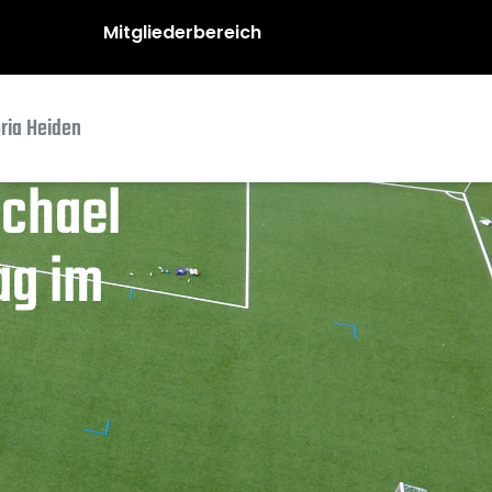
Mitgliederbereich
oria Heiden
ichael
ag im