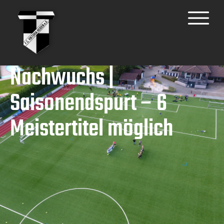
Nachwuchs |
Saisonendspurt – 6
Meistertitel möglich