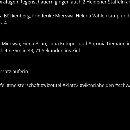
se kräftigen Regenschauern gingen auch 2 Heidener Staffeln a
Lena Böckenberg, Friederike Mierswa, Helena Vahlenkamp und
z 4.
 Mierswa, Fiona Brun, Lana Kemper und Antonia Liemann in d
 4 x 75m in 43, 71 Sekunden ins Ziel.
rsatzläuferin
fel
#meisterschaft
#Vizetitel
#Platz2
#viktoriaheiden
#schw