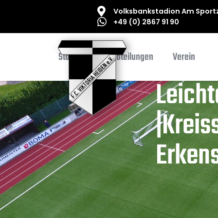
Volksbankstadion Am Sportz
+49 (0) 2867 91 90
Startseite
Abteilungen
Verein
Leicht
|Kreis
Erken