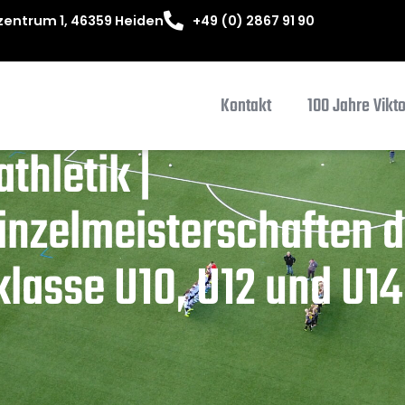
entrum 1, 46359 Heiden
+49 (0) 2867 91 90
Kontakt
100 Jahre Vikt
athletik |
inzelmeisterschaften d
klasse U10, U12 und U14