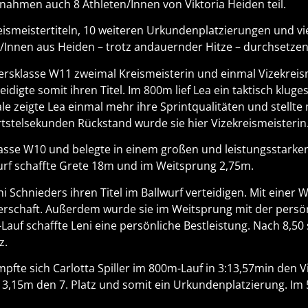
 nahmen auch 8 Athleten/Innen von Viktoria Heiden teil.
kreismeistertiteln, 10 weiteren Urkundenplatzierungen und v
n/Innen aus Heiden – trotz andauernder Hitze – durchsetzen
tersklasse W11 zweimal Kreismeisterin und einmal Vizekreis
idigte somit ihren Titel. Im 800m lief Lea ein taktisch klug
e zeigte Lea einmal mehr ihre Sprintqualitäten und stellte m
rtstelsekunden Rückstand wurde sie hier Vizekreismeisterin
klasse W10 und belegte in einem großen und leistungsstarke
wurf schaffte Grete 18m und im Weitsprung 2,75m.
i Schnieders ihren Titel im Ballwurf verteidigen. Mit einer W
sterschaft. Außerdem wurde sie im Weitsprung mit der pers
auf schaffte Leni eine persönliche Bestleistung. Nach 8,50 s
z.
mpfte sich Carlotta Spiller im 800m-Lauf in 3:13,57min den Vi
 3,15m den 7. Platz und somit ein Urkundenplatzierung. Im 5