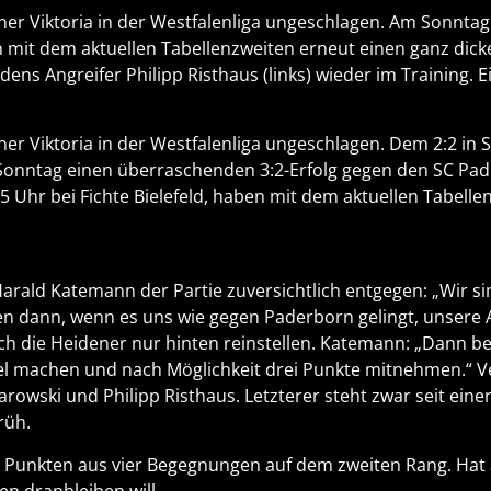
dener Viktoria in der Westfalenliga ungeschlagen. Am Sonnt
en mit dem aktuellen Tabellenzweiten erneut einen ganz dick
ens Angreifer Philipp Risthaus (links) wieder im Training. Ei
dener Viktoria in der Westfalenliga ungeschlagen. Dem 2:2 i
onntag einen überraschenden 3:2-Erfolg gegen den SC Pade
 Uhr bei Fichte Bielefeld, haben mit dem aktuellen Tabelle
Harald Katemann der Partie zuversichtlich entgegen: „Wir si
gen dann, wenn es uns wie gegen Paderborn gelingt, unsere
 sich die Heidener nur hinten reinstellen. Katemann: „Dan
el machen und nach Möglichkeit drei Punkte mitnehmen.“ Ve
rowski und Philipp Risthaus. Letzterer steht zwar seit eine
rüh.
hn Punkten aus vier Begegnungen auf dem zweiten Rang. Hat a
n dranbleiben will.