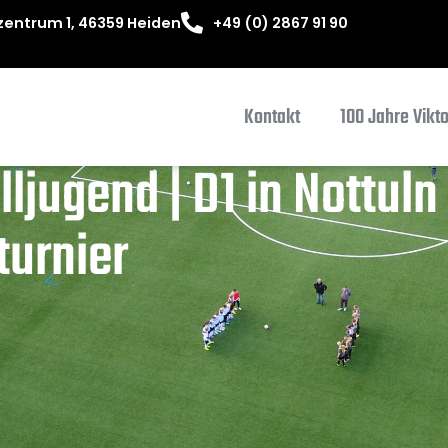
entrum 1, 46359 Heiden
+49 (0) 2867 91 90
Kontakt
100 Jahre Vikt
ljugend | D1 in Nottuln
turnier