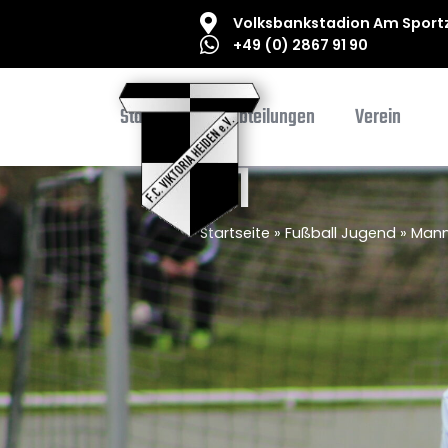
Volksbankstadion Am Sportz
+49 (0) 2867 91 90
Startseite
Abteilungen
Verein
C 1
Startseite
»
Fußball Jugend
»
Mann