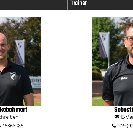
Trainer
tkebohmert
Sebast
schreiben
E-Mai
76 45868085
+49 (0