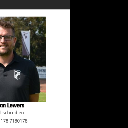
ian Lewers
l schreiben
) 178 7180178