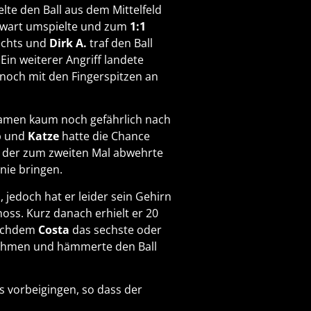
elte den Ball aus dem Mittelfeld
orwart umspielte und zum
1:1
echts und
Dirk A.
traf den Ball
. Ein weiterer Angriff landete
l noch mit den Fingerspitzen an
 kamen kaum noch gefährlich nach
b und
Katze
hatte die Chance
, der zum zweiten Mal abwehrte
nie bringen.
 jedoch hat er leider sein Gehirn
hoss. Kurz danach erhielt er 20
Nachdem
Costa
das sechste oder
 nehmen und hämmerte den Ball
os vorbeigingen, so dass der