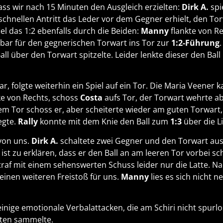
ass wir nach 15 Minuten den Ausgleich erzielten:
Dirk A.
spi
 schnellen Antritt das Leder vor dem Gegner erhielt, den T
el das 1:2 ebenfalls durch die Beiden:
Manny
flankte von R
ar für den gegnerischen Torwart ins Tor zur
1:2-Führung
Ball über den Torwart spitzelte. Leider lenkte dieser den Bal
, folgte weiterhin ein Spiel auf ein Tor. Die Maria Veener
ke von Rechts, schoss
Costa
aufs Tor, der Torwart wehrte a
em Tor schoss er, aber scheiterte wieder am guten Torwart
egte.
Rally
konnte mit dem Knie den Ball zum
1:3
über die Li
 von uns.
Dirk A.
schaltete zwei Gegner und den Torwart aus,
st zu erklären, dass er den Ball an am leeren Tor vorbei sc
traf mit einem sehenswerten Schuss leider nur die Latte. 
 einen weiteren Freistoß für uns.
Manny
lies es sich nicht
einige emotionale Verbalattacken, die am Schiri nicht spurl
rten sammelte.