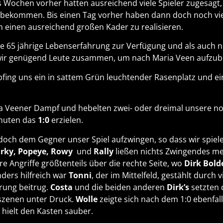
s Wochen vorher hatten ausreichend viele Spieler zugesagt,
ekommen. Bis einen Tag vorher haben dann doch noch vie
m einen ausreichend großen Kader zu realisieren.
ine 65 jährige Lebenserfahrung zur Verfügung und als auch 
wir genügend Leute zusammen, um nach Maria Veen aufzub
ing uns ein in sattem Grün leuchtender Rasenplatz und ei
 Veener Dampf und hebelten zwei- oder dreimal unsere noc
inuten das
1:0
erzielen.
edoch dem Gegner unser Spiel aufzwingen, so dass wir spiel
arky, Popeye, Rowy
und
Rally
ließen nichts Zwingendes me
e Angriffe größtenteils über die rechte Seite, wo
Dirk Bold
nders hilfreich war
Tonni
, der im Mittelfeld, gestählt durch
erung beitrug.
Costa
und die beiden anderen
Dirk’s
setzten 
szenen unter Druck.
Wolle
zeigte sich nach dem 1:0 ebenfall
 hielt den Kasten sauber.