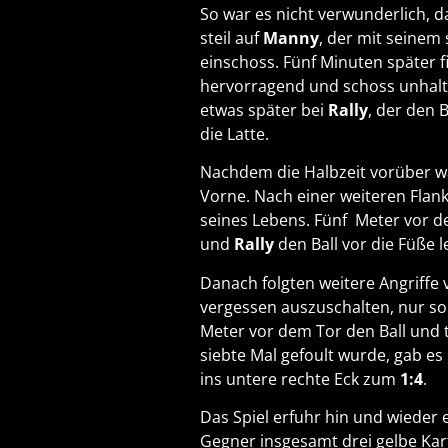
So war es nicht verwunderlich, d
steil auf
Manny
, der mit seinem
einschoss. Fünf Minuten später fi
hervorragend und schoss unhaltb
etwas später bei
Rally
, der den 
die Latte.
Nachdem die Halbzeit vorüber war
Vorne. Nach einer weiteren Flan
seines Lebens. Fünf Meter vor d
und
Rally
den Ball vor die Füße l
Danach folgten weitere Angriffe
vergessen auszuschalten, nur so i
Meter vor dem Tor den Ball und 
siebte Mal gefoult wurde, gab es
ins untere rechte Eck zum
1:4
.
Das Spiel erfuhr hin und wieder 
Gegner insgesamt drei gelbe Ka