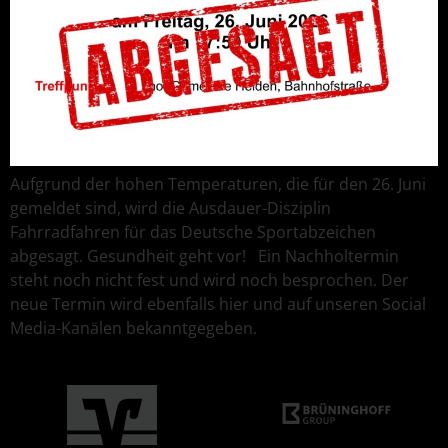
Aufgrund der hohen Temperaturen, die für den 26. Juni
gemeldet sind, wird die Ausdauer-Disziplin
Fahrradfahren für das Deutsche Sportabzeichen
abgesagt. Gesundheit geht vor! Ein Nachholtermin
steht noch nicht fest und wird noch besprochen. Der
neue Termin wird ebenfalls hier und auf unseren Social
Media-Kanälen bekanntgegeben.