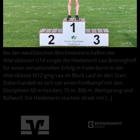
Bei den westfälischen Blockmeisterschaften der
Altersklassen U14 sorgte die Heidenerin Lea Brüninghoff
für einen sensationellen Erfolg in Paderborn! In der
Altersklasse W12 ging Lea im Block Lauf an den Start.
Dabei handelt es sich um einen Fünfkampf mit den
Disziplinen 60 m Hürden, 75 m, 800 m, Weitsprung und
Ballwurf. Die Heidenerin startete direkt mit […]