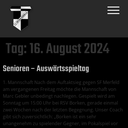
Tag:
16. August 2024
Senioren – Auswärtsspieltag
1. Mannschaft Nach dem Auftaktsieg gegen SF Merfeld
am vergangenen Freitag möchte die Mannschaft von
Marc Gebler unbedingt nachlegen. Gespielt wird am
Sonntag um 15:00 Uhr bei RSV Borken, gerade einmal
zwei Wochen nach der letzten Begegnung. Unser Coach
gibt sich zuversichtlich: „Borken ist ein sehr
unangenehm zu spielender Gegner, im Pokalspiel vor