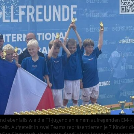
d ebenfalls wie die F1-Jugend an einem aufregenden EM-Ki
llt. Aufgeteilt in zwei Teams repräsentierten je 7 Kinder d