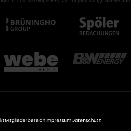
oßen Einmarsch eingeleitet, der für jede Menge Gänsehaut
kt
Mitgliederbereich
Impressum
Datenschutz