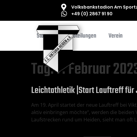
Volksbankstadion Am Sportz
+49 (0) 2867 91 90
Startseite
Abteilungen
Verein
Tag:
7. Februar 202
Leichtathletik |Start Lauftreff fü
Am 19. April startet der neue Lauftreff bei V
aktiv einbringen möchte“, werden die beiden 
Laufstrecken rund um Heiden, sieht man oft Le