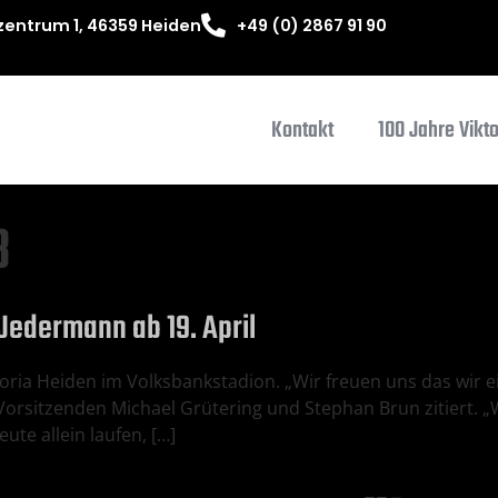
entrum 1, 46359 Heiden
+49 (0) 2867 91 90
Kontakt
100 Jahre Vikt
3
r Jedermann ab 19. April
iktoria Heiden im Volksbankstadion. „Wir freuen uns das wir 
Vorsitzenden Michael Grütering und Stephan Brun zitiert. 
ute allein laufen, […]