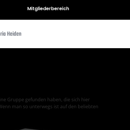
Mitgliederbereich
oria Heiden
eine Gruppe gefunden haben, die sich hier
„Wenn man so unterwegs ist auf den beliebten