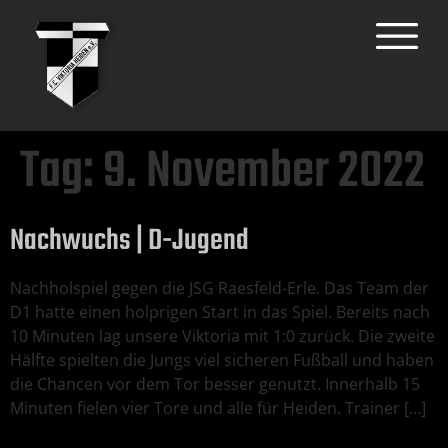
Tag:
9. November 2022
Nachwuchs | D-Jugend
Nachholspiel gegen die JSG Raesfeld-Erle. Das Team der
D1 hatte einen holprigen Start in das Spiel. Bereits nach
10 Minuten lag unsere Viktoria mit 1:0 zurück. Die zweite
Hälfte spielten die Jungs viel sicheren Fußball und haben
die Chancen vor dem Tor besser genutzt. Innerhalb 15
Minuten fielen vier Tore und alle für Heiden. Trainer […]