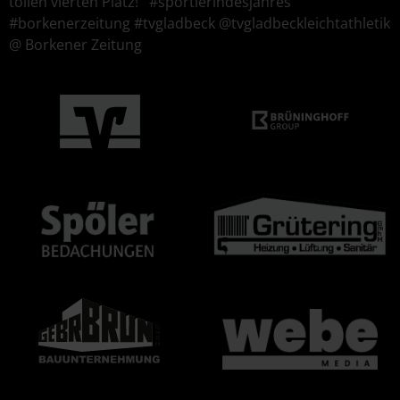
tollen vierten Platz! #sportlerindesjahres
#borkenerzeitung #tvgladbeck @tvgladbeckleichtathletik
@ Borkener Zeitung