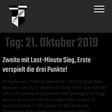
Tag:
21. Oktober 2019
Zweite mit Last-Minute Sieg, Erste
verspielt die drei Punkte!
SV Illerhusen – Viktoria Heiden III – 5:0 (5:0) Gute Zehn
Minuten zum Start, reichen am Ende nicht! Das war die
Lehre die unsere dritte Mannschaft gestrigen Sonntag
bekam. Zum Start bei Dauerregen kam unsere Elf
deutlich besser in die Gänge! So ließ die erste
Möglichkeit nicht lange auf Sich warten. Marco