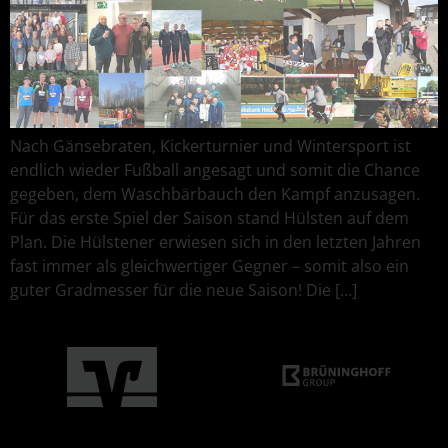
Nach Gänsebraten, Kickerturnier und Wintersport ist
endlich wieder Fußball angesagt und somit die Chance
gegeben, dem Waschbärbauch den Kampf anzusagen.
Für das erste Spiel der Saison stand Hülsten auf dem
Plan. Die Hülstener erwiesen sich in den letzten Jahren
fast immer als gleichwertiger Gegner – somit also ein
guter Gradmesser für die neue Saison! Die […]