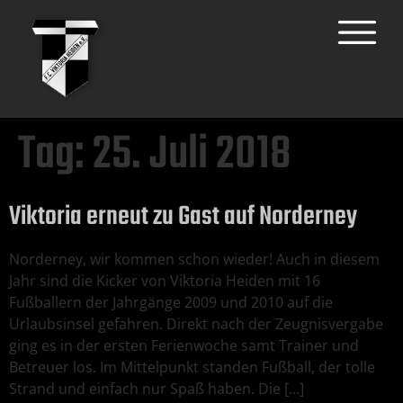
Tag:
25. Juli 2018
Viktoria erneut zu Gast auf Norderney
Norderney, wir kommen schon wieder! Auch in diesem
Jahr sind die Kicker von Viktoria Heiden mit 16
Fußballern der Jahrgänge 2009 und 2010 auf die
Urlaubsinsel gefahren. Direkt nach der Zeugnisvergabe
ging es in der ersten Ferienwoche samt Trainer und
Betreuer los. Im Mittelpunkt standen Fußball, der tolle
Strand und einfach nur Spaß haben. Die […]