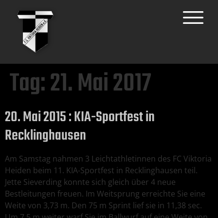
Tag:
21. Mai 2017
20. Mai 2015 : KIA-Sportfest in
Recklinghausen
Am Samstag nahmen 3 Leichtathletinnen des FC Viktoria
Heiden beim 11. KIA-Sportfest in Recklinghausen teil.
Jette Sieverding konnte sich gleich über 4 neue
Bestleitungen freuen. Im Weitsprung erreichte Sie eine
Weite von 3,73 m. Den 75 m Sprint lief sie in 11,38 sec.
Um 7,5 m weiter warf Sie im Ballwurf auf eine Weite von