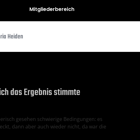
Mitgliederbereich
oria Heiden
lich das Ergebnis stimmte
llerisch gesehen schwierige Bedingungen: es
kt, dann aber auch wieder nicht, da war die