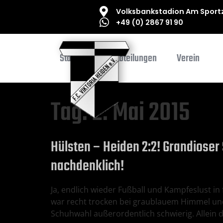
Volksbankstadion Am Sportz
+49 (0) 2867 91 90
Startseite
Abteilungen
Verein
Tag:
2. Mai 2015
Hülsten – Heiden 2:2! Grandioser
nachdenklich!
Ja, endlich wieder Fußball und Kampfeslust i
war recht trocken bei graublauem Himmel und
Schuhwahl außerordentlich schwierig. Allein d