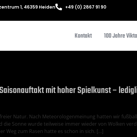
entrum 1, 46359 Heiden
+49 (0) 2867 91 90
Kontakt
100 Jahre Vikt
 Saisonauftakt mit hoher Spielkunst – ledig
n freier Natur. Nach Meteorologenmeinung hatten wir fußba
 die Sonne wurde teilweise immer wieder von Wolken verdec
er Weg zum Rasen hatte es schon in sich. […]