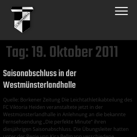
Tag:
19. Oktober 2011
Saisonabschluss in der
Westmünsterlandhalle
Quelle: Borkener Zeitung Die Leichtathletikabteilung des
FC Viktoria Heiden veranstaltete jetzt in der
Westmünsterlandhalle in Anlehnung an die bekannte
Fernsehsendung „Die perfekte Minute“ ihren
diesjährigen Saisonabschluss. Die Übungsleiter hatten
unter der Regie von Kira Bellmann verschiedene